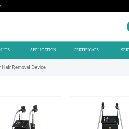
m
UITS
APPLICATION
CERTIFICATS
SER
r Hair Removal Device