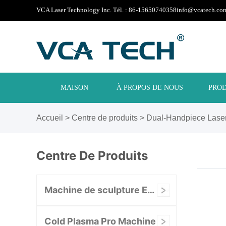
VCA Laser Technology Inc. Tél. : 86-15650740358
info@vcatech.co
MAISON
À PROPOS DE NOUS
PROD
Accueil
>
Centre de produits
>
Dual-Handpiece Lase
Centre De Produits
Machine de sculpture EMS
Cold Plasma Pro Machine