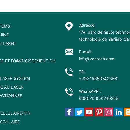
Adresse:
 EMS
17A, parc de haute technol
HINE
technologie de Yanjiao, S
U LASER
E-mail:
info@vcatech.com
GE ET D'AMINCISSEMENT DU
Tél：
LASER SYSTEM
+ 86-15650740358
E AU LASER
WhatsAPP :
ACTIONNÉE
0086-15650740358
ELLULAIRE/NIR
ASCULAIRE