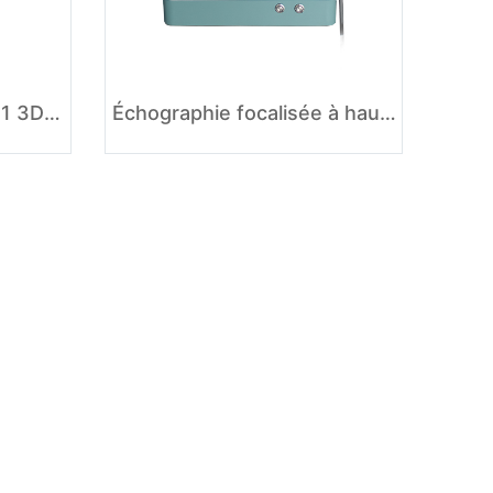
Salon d'utilisation 3 en 1 3D 4D suppression des rides des yeux lifting du visage corps minceur beauté Hifu machine
Échographie focalisée à haute intensité 3D