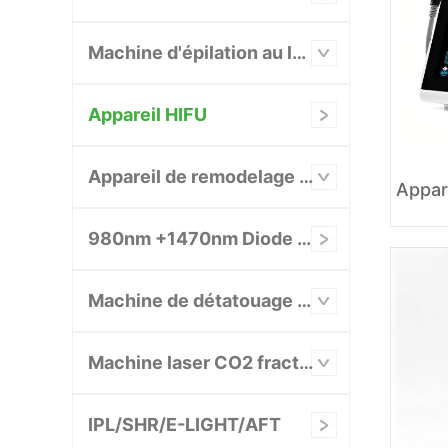
Machine d'épilation au laser
Appareil HIFU
Appareil de remodelage et d'amincissement du corps
980nm +1470nm Diode Laser System
Machine de détatouage au laser
Machine laser CO2 fractionnée
IPL/SHR/E-LIGHT/AFT