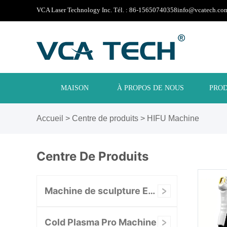
VCA Laser Technology Inc. Tél. : 86-15650740358
info@vcatech.co
MAISON
À PROPOS DE NOUS
PROD
Accueil
>
Centre de produits
>
HIFU Machine
Centre De Produits
Machine de sculpture EMS
Cold Plasma Pro Machine