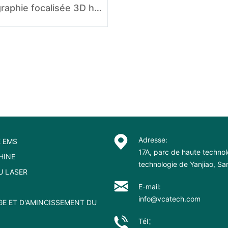
Échographie focalisée 3D haute intensité sans centre
Adresse:
 EMS
17A, parc de haute technol
HINE
technologie de Yanjiao, S
U LASER
E-mail:
info@vcatech.com
GE ET D'AMINCISSEMENT DU
Tél：