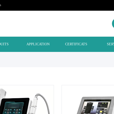
m
UITS
APPLICATION
CERTIFICATS
SER