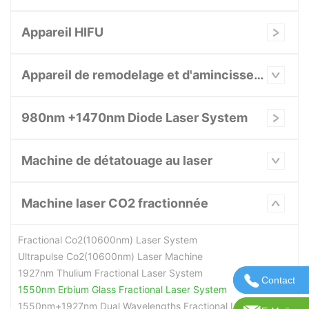
Appareil HIFU
Appareil de remodelage et d'amincissement du corps
980nm +1470nm Diode Laser System
Machine de détatouage au laser
Machine laser CO2 fractionnée
Fractional Co2(10600nm) Laser System
Ultrapulse Co2(10600nm) Laser Machine
1927nm Thulium Fractional Laser System
Contact
Contactez
1550nm Erbium Glass Fractional Laser System
1550nm+1927nm Dual Wavelengths Fractional Laser