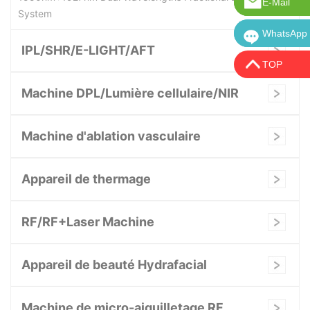
E-Mail
Courriel :
System
WhatsApp
WhatsApp:
IPL/SHR/E-LIGHT/AFT
TOP
Machine DPL/Lumière cellulaire/NIR
Machine d'ablation vasculaire
Appareil de thermage
RF/RF+Laser Machine
Appareil de beauté Hydrafacial
Machine de micro-aiguilletage RF