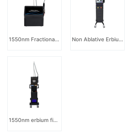
1550nm Fractional Erbium Glass Laser Skin Rejuvenation Machine
Non Ablative Erbium Laser Fractional 1550nm Skin Resurfacing
1550nm erbium fiber fractional laser beauty machine for skin rejuvenation