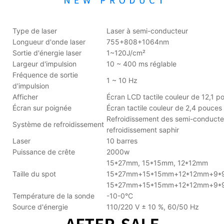
Type de laser
Laser à semi-conducteur
Longueur d'onde laser
755+808+1064nm
Sortie d'énergie laser
1~120J/cm²
Largeur d'impulsion
10 ~ 400 ms réglable
Fréquence de sortie
1 ~ 10 Hz
d'impulsion
Afficher
Écran LCD tactile couleur de 12,1 p
Écran sur poignée
Écran tactile couleur de 2,4 pouces
Refroidissement des semi-conducteu
Système de refroidissement
refroidissement saphir
Laser
10 barres
Puissance de crête
2000w
15*27mm, 15*15mm, 12*12mm
Taille du spot
15*27mm+15*15mm+12*12mm+9*9mm
15*27mm+15*15mm+12*12mm+9*9mm+
Température de la sonde
-10-0°C
Source d'énergie
110/220 V ± 10 %, 60/50 Hz