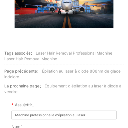
Tags associés：
Laser Hair Removal Professional Machine
Laser Hair Removal Machine
Page précédente：
Épilation au laser à diode 808nm de glace
indolore
La prochaine page：
Équipement d'épilation au laser à diode à
vendre
*
Assujettir：
Nom：