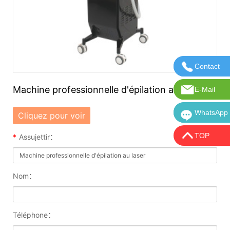
Contact
Contactez
Machine professionnelle d'épilation au laser
E-Mail
Courriel :
WhatsApp
WhatsApp:
Cliquez pour voir
TOP
*
Assujettir：
Nom：
Téléphone：