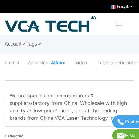
Français
Accueil
>
Tags
>
Produit
Actualités
Affaire
Vidéo
Téléchargement
Recrute
We are specialized
manufacturers &
suppliers/factory from China. Wholesale
with high
quality as low price/cheap, one of the
leading
brands from China,VCA Laser Technology Inc.
Contac
Contac
E-Mail
Courri
Catégorie: