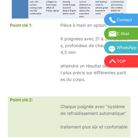
Contact
Contactez
Point clé 1
:
Pièce à main en option:
E-Mail
Courriel :
6 poignées avec 21 à 371 broche
s, profondeur de chauffe de 1,1 à
WhatsApp
WhatsApp:
4,5 mm
TOP
atteindre un résultat de traitemen
t plus précis sur différentes parti
es du corps.
Point clé 2
:
Chaque poignée avec "système
de refroidissement automatique"
traitement plus sûr et confortable