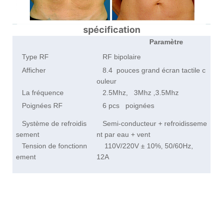
spécification
Paramètre
Type RF
RF bipolaire
Afficher
8.4 pouces grand écran tactile c
ouleur
La fréquence
2.5Mhz, 3Mhz ,3.5Mhz
Poignées RF
6 pcs poignées
Système de refroidis
Semi-conducteur + refroidisseme
sement
nt par eau + vent
Tension de fonctionn
110V/220V ± 10%, 50/60Hz,
ement
12A