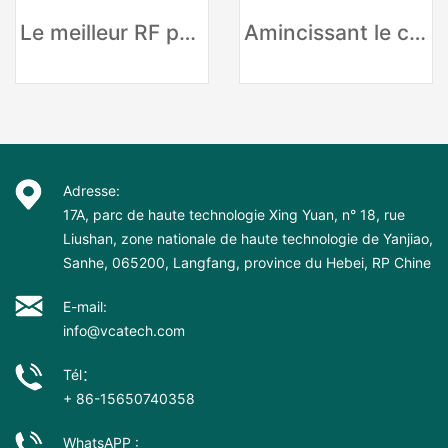
Le meilleur RF peau serrant la machine de levage de visage
Amincissant le corps de l'équipement de beauté RF Velashape formant
Adresse:
17A, parc de haute technologie Xing Yuan, n° 18, rue
Liushan, zone nationale de haute technologie de Yanjiao,
Sanhe, 065200, Langfang, province du Hebei, RP Chine
E-mail:
info@vcatech.com
Tél：
+ 86-15650740358
WhatsAPP :